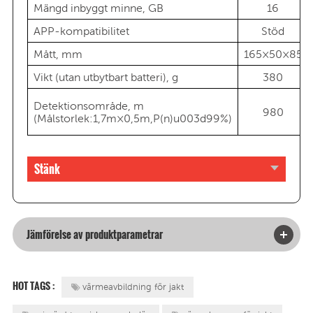
Mängd inbyggt minne, GB
16
APP-kompatibilitet
Stöd
Mått, mm
165×50×85
Vikt (utan utbytbart batteri), g
380
Detektionsområde, m
980
(Målstorlek:1,7m×0,5m,P(n)u003d99%)
Stänk
Jämförelse av produktparametrar
HOT TAGS :
värmeavbildning för jakt