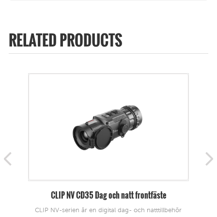
RELATED PRODUCTS
ste
Kupolvärmekamera M6-serien
tillbehör
M6-serien är ett fordonsmonterat PTZ-