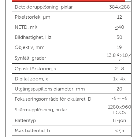
Detektorupplösning, pixlar
384×288
Pixelstorlek, μm
12
NETD, mK
≤40
Bildhastighet, Hz
50
Objektiv, mm
19
13,8 º×10,4
Synfält, grader
º
Optisk förstoring, x
2–8
Digital zoom, x
1x-4x
Utgångspupillens diameter, mm
20
-5～+5
Fokuseringsområde för okularet, D
1280×960
Skärmupplösning, pixlar
LCOS
Batterityp
Li-jon
Max batteritid, h
≤7,5