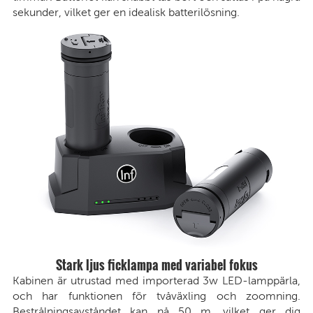
sekunder, vilket ger en idealisk batterilösning.
Stark ljus ficklampa med variabel fokus
Kabinen är utrustad med importerad 3w LED-lamppärla,
och har funktionen för tvåväxling och zoomning.
Bestrålningsavståndet kan nå 50 m, vilket ger dig