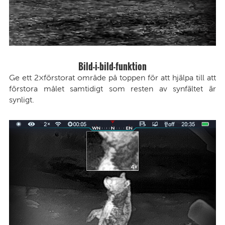
Bild-i-bild-funktion
Ge ett 2×förstorat område på toppen för att hjälpa till att
förstora målet samtidigt som resten av synfältet är
synligt.