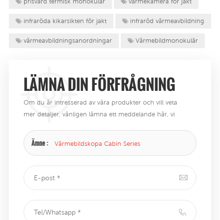
prisvärd termisk monokulär
värmekamera för jakt
infraröda kikarsikten för jakt
infraröd värmeavbildning
värmeavbildningsanordningar
Värmebildmonokulär
LÄMNA DIN FÖRFRÅGNING
Om du är intresserad av våra produkter och vill veta
mer detaljer, vänligen lämna ett meddelande här, vi
kommer att svara dig så snart vi kan .
Ämne :
Värmebildskopa Cabin Series