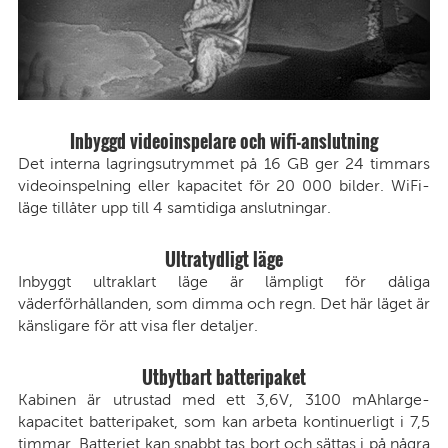
Inbyggd videoinspelare och wifi-anslutning
Det interna lagringsutrymmet på 16 GB ger 24 timmars
videoinspelning eller kapacitet för 20 000 bilder. WiFi-
läge tillåter upp till 4 samtidiga anslutningar.
Ultratydligt läge
Inbyggt ultraklart läge är lämpligt för dåliga
väderförhållanden, som dimma och regn. Det här läget är
känsligare för att visa fler detaljer.
Utbytbart batteripaket
Kabinen är utrustad med ett 3,6V, 3100 mAhlarge-
kapacitet batteripaket, som kan arbeta kontinuerligt i 7,5
timmar. Batteriet kan snabbt tas bort och sättas i på några