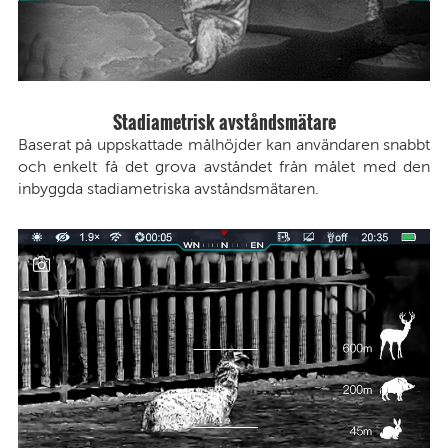
Stadiametrisk avståndsmätare
Baserat på uppskattade målhöjder kan användaren snabbt
och enkelt få det grova avståndet från målet med den
inbyggda stadiametriska avståndsmätaren.