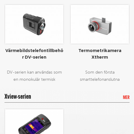
Värmebildstelefontillbehö
Termometrikamera
r DV-serien
Xtherm
DV-serien kan användas som
Som den första
en monokulär termisk
smarttelefonanslutna
kikarsikte eller som tillbehör till
värmekameran från Infiray, ger
en mobiltelefon. Vid anslutning
Xtherm dig en helt ny
Xview-serien
MER
till en telefon kan den användas
kameraupplevelse. Med USB
som ett verktyg för
typ-C-gränssnittet kan Xtherm
temperaturmätning i realtid.
anslutas direkt till smartphones,
Med liten storlek och vikt på
surfplattor, datorer och andra
89 g är enheten lätt att stoppa
enheter som stöder detta