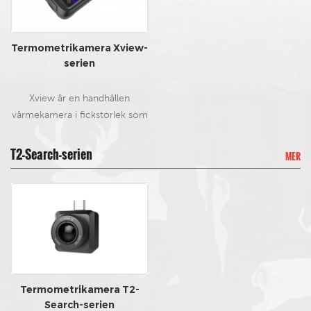
i en ficka. Den är liten, men
gränssnitt. Med APP eller PC-
mycket kraftfull.
mjukvara möjliggör Xtherm
värmebildsvisning i realtid och
Termometrikamera Xview-
temperaturstatistik mm.
serien
Xview är en handhållen
värmekamera i fickstorlek som
är inbäddad med 12μm stark
värmesensor, kompakt men
T2-Search-serien
MER
kraftfull. Utmärkt
värmeavbildningsprestanda,
enkel användning för
temperaturmätning, Xview
kommer att tillföra teknisk
överlägsenhet på hög nivå i ditt
färgstarka
liv.Huvudspecifikationer:Upplös
Termometrikamera T2-
ning: 256 x 192Pixelstorlek: 12
Search-serien