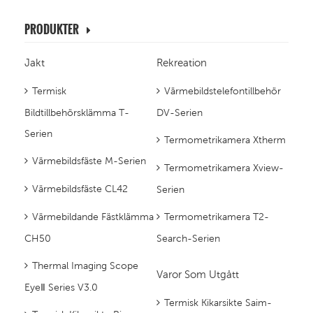
PRODUKTER
Jakt
Rekreation
Termisk
Värmebildstelefontillbehör
Bildtillbehörsklämma T-
DV-Serien
Serien
Termometrikamera Xtherm
Värmebildsfäste M-Serien
Termometrikamera Xview-
Värmebildsfäste CL42
Serien
Värmebildande Fästklämma
Termometrikamera T2-
CH50
Search-Serien
Thermal Imaging Scope
Varor Som Utgått
EyeⅡ Series V3.0
Termisk Kikarsikte Saim-