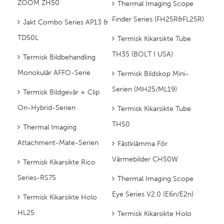
ZOOM ZH50
Thermal Imaging Scope
Finder Series (FH25R&FL25R)
Jakt Combo Series AP13 &
TD50L
Termisk Kikarsikte Tube
TH35 (BOLT I USA)
Termisk Bildbehandling
Monokulär AFFO-Serie
Termisk Bildskop Mini-
Serien (MH25/ML19)
Termisk Bildgevär + Clip
On-Hybrid-Serien
Termisk Kikarsikte Tube
TH50
Thermal Imaging
Attachment-Mate-Serien
Fästklämma För
Värmebilder CH50W
Termisk Kikarsikte Rico
Series-RS75
Thermal Imaging Scope
Eye Series V2.0 (E6n/E2n)
Termisk Kikarsikte Holo
HL25
Termisk Kikarsikte Holo