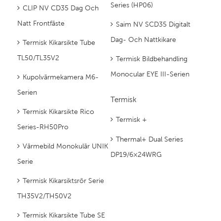
Series (HP06)
CLIP NV CD35 Dag Och
Natt Frontfäste
Saim NV SCD35 Digitalt
Dag- Och Nattkikare
Termisk Kikarsikte Tube
TL50/TL35V2
Termisk Bildbehandling
Monocular EYE III-Serien
Kupolvärmekamera M6-
Serien
Termisk
Termisk Kikarsikte Rico
Termisk +
Series-RH50Pro
Thermal+ Dual Series
Värmebild Monokulär UNIK
DP19/6×24WRG
Serie
Termisk Kikarsiktsrör Serie
TH35V2/TH50V2
Termisk Kikarsikte Tube SE