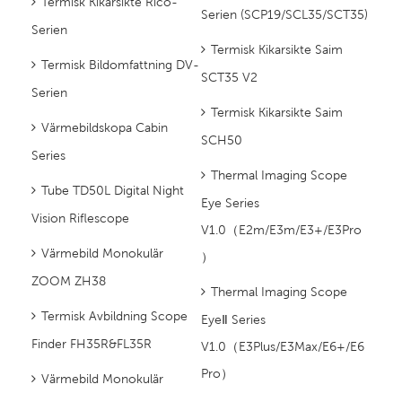
Termisk Kikarsikte Rico-
Serien (SCP19/SCL35/SCT35)
Serien
Termisk Kikarsikte Saim
Termisk Bildomfattning DV-
SCT35 V2
Serien
Termisk Kikarsikte Saim
Värmebildskopa Cabin
SCH50
Series
Thermal Imaging Scope
Tube TD50L Digital Night
Eye Series
Vision Riflescope
V1.0（E2m/E3m/E3+/E3Pro
Värmebild Monokulär
）
ZOOM ZH38
Thermal Imaging Scope
Termisk Avbildning Scope
EyeⅡ Series
Finder FH35R&FL35R
V1.0（E3Plus/E3Max/E6+/E6
Pro）
Värmebild Monokulär