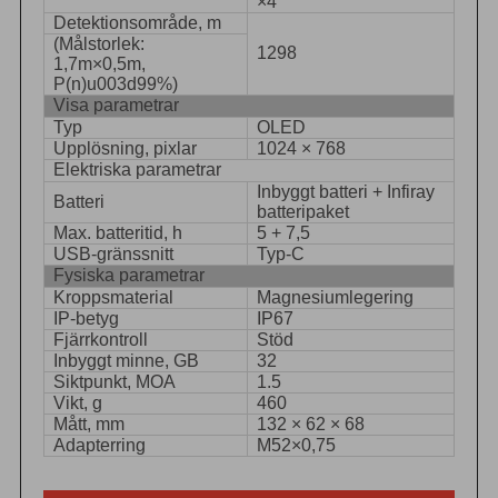
×4
Detektionsområde, m
(Målstorlek:
1298
1,7m×0,5m,
P(n)u003d99%)
Visa parametrar
Typ
OLED
Upplösning, pixlar
1024 × 768
Elektriska parametrar
Inbyggt batteri + Infiray
Batteri
batteripaket
Max. batteritid, h
5 + 7,5
USB-gränssnitt
Typ-C
Fysiska parametrar
Kroppsmaterial
Magnesiumlegering
IP-betyg
IP67
Fjärrkontroll
Stöd
Inbyggt minne, GB
32
Siktpunkt, MOA
1.5
Vikt, g
460
Mått, mm
132 × 62 × 68
Adapterring
M52×0,75