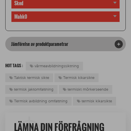
Sked
Mahk0
Jämförelse av produktparametrar
HOT TAGS :
värmeavbildningssiktning
Taktisk termisk sikte
Termisk kikarsikte
termisk jaktomfattning
termiskt mörkerseende
Termisk avbildning omfattning
termisk kikarsikte
LÄMNA DIN FÖRFRÅGNING