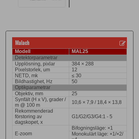
Malach
Modell
MAL25
Detektorparametrar
Upplösning, pixlar
384 × 288
Pixelstorlek, um
12
NETD, mk
≤ 30
Bildhastighet, Hz
50
Optikparametrar
Objektiv, mm
25
Synfält (H x V), grader /
10,6 × 7,9 / 18,4 × 13,8
m @ 100 m
Rekommenderad
förstoring av
G1/G2/G3/G4:1 - 5
dagskopet, x
Bifogningsläge: ×1
E-zoom
Monokulärt läge: ×1/×2/