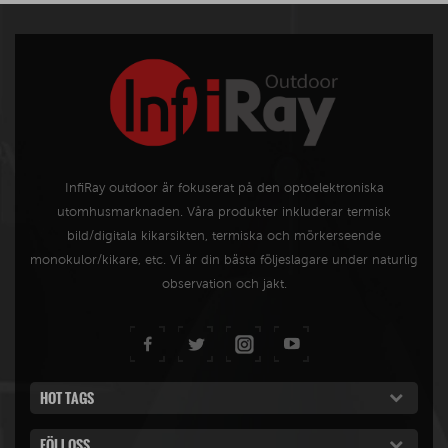
sik
InfiRay outdoor är fokuserat på den optoelektroniska
utomhusmarknaden. Våra produkter inkluderar termisk
bild/digitala kikarsikten, termiska och mörkerseende
monokulor/kikare, etc. Vi är din bästa följeslagare under naturlig
observation och jakt.
HOT TAGS
FÖLJ OSS