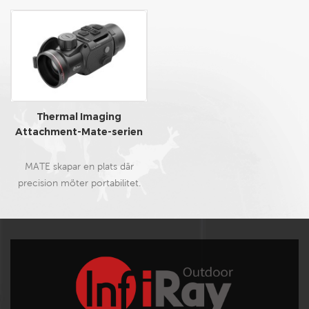
Thermal Imaging
Attachment-Mate-serien
MATE skapar en plats där
precision möter portabilitet.
Höljet i magnesiumlegering
minskar vikten med 50 % och
förbättrar precisionen. MATE
stöder praktiska funktioner,
inklusive avtagbara knappar,
LRF och monokulär
förlängning. Det är den