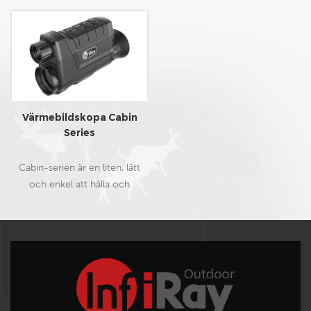
Värmebildskopa Cabin
Series
Cabin-serien är en liten, lätt
och enkel att hålla och
använda
värmebildsmonokulär.Den
tydliga bilden,
snabbutlösningsbatteriet,
snabbfokusvredet, det
inbyggda LED-ljuset och andra
funktioner gör den till den