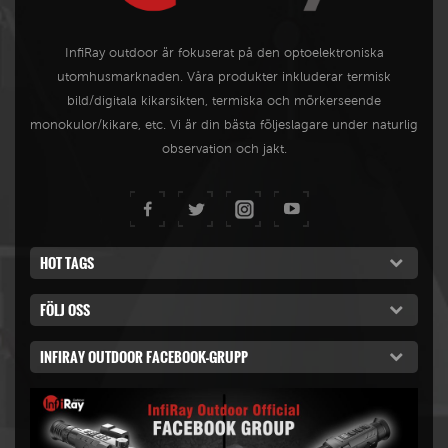
mest bekväma och lättanvända
hjälparen för
InfiRay outdoor är fokuserat på den optoelektroniska
utomhusobservation.
utomhusmarknaden. Våra produkter inkluderar termisk
bild/digitala kikarsikten, termiska och mörkerseende
monokulor/kikare, etc. Vi är din bästa följeslagare under naturlig
observation och jakt.
HOT TAGS
FÖLJ OSS
INFIRAY OUTDOOR FACEBOOK-GRUPP