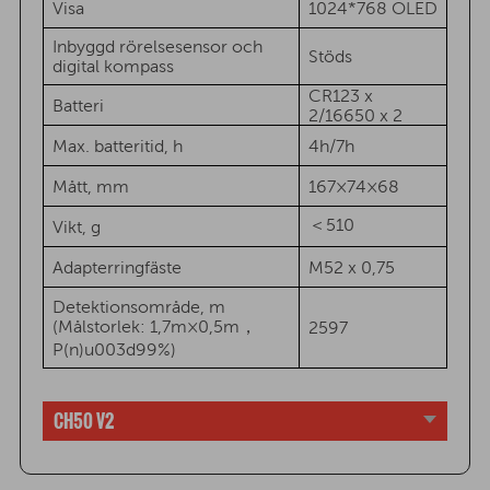
Visa
1024*768 OLED
Inbyggd rörelsesensor och
Stöds
digital kompass
CR123 x
Batteri
2/16650 x 2
Max. batteritid, h
4h/7h
Mått, mm
167×74×68
＜510
Vikt, g
Adapterringfäste
M52 x 0,75
Detektionsområde, m
(Målstorlek: 1,7m×0,5m，
2597
P(n)u003d99%)
CH50 V2