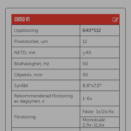
CH50 V1
Upplösning
640*512
Pixelstorlek, um
12
NETD, mk
≤40
Bildhastighet, Hz
50
Objektiv, mm
50
Synfält
8,8°x7,0°
Rekommenderad förstoring
1-6x
av dagsynen, x
Fäste: 1x/2x/4x
Förstoring
Monokulär:
2,9x-11,6x