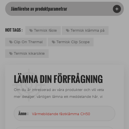
Jämförelse av produktparametrar
HOT TAGS :
Termisk fäste
Termisk klämma på
Clip On Thermal
Termisk Clip Scope
Termisk kikarsikte
LÄMNA DIN FÖRFRÅGNING
Om du är intresserad av våra produkter och vill veta
mer detaljer, vänligen lämna ett meddelande här, vi
kommer att svara dig så snart vi kan .
Ämne :
Värmebildande fästklämma CH50