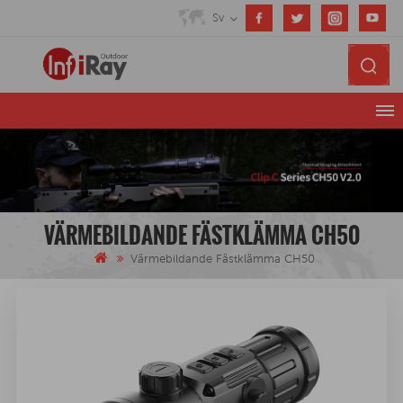
Sv
VÄRMEBILDANDE FÄSTKLÄMMA CH50
Värmebildande Fästklämma CH50