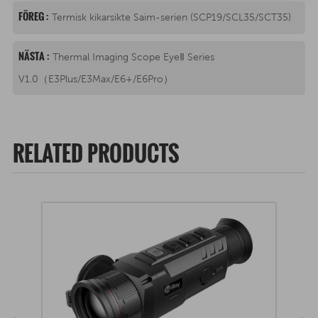
FÖREG :
Termisk kikarsikte Saim-serien (SCP19/SCL35/SCT35)
NÄSTA :
Thermal Imaging Scope EyeⅡ Series
V1.0（E3Plus/E3Max/E6+/E6Pro）
RELATED PRODUCTS