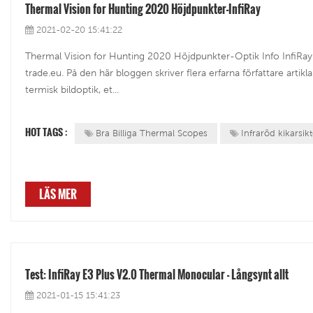
Thermal Vision for Hunting 2020 Höjdpunkter-InfiRay
2021-02-20 15:41:22
Thermal Vision for Hunting 2020 Höjdpunkter-Optik Info InfiRay p
trade.eu. På den här bloggen skriver flera erfarna författare artikl
termisk bildoptik, et...
HOT TAGS :
Bra Billiga Thermal Scopes
Infraröd kikarsik
LÄS MER
Test: InfiRay E3 Plus V2.0 Thermal Monocular - Långsynt allt
2021-01-15 15:41:23