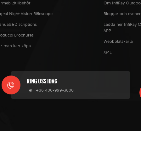
rmebildtillbehör
Om InfiRay Outdoo
gital Night Vision Riflescope
Bloggar och even
anuals&Discriptions
Ladda ner InfiRay 
APP
roducts Brochures
Webbplatskarta
ar man kan köpa
XML
RING OSS IDAG
Tel :
+86 400-999-3800