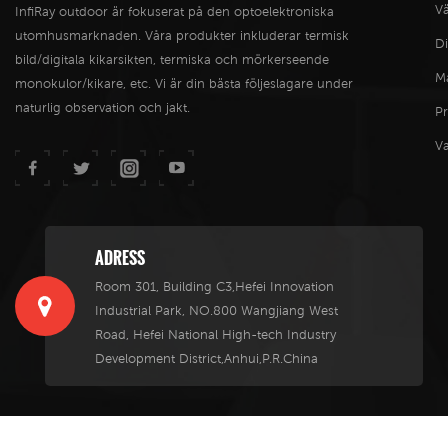
Vä
InfiRay outdoor är fokuserat på den optoelektroniska
utomhusmarknaden. Våra produkter inkluderar termisk
Di
bild/digitala kikarsikten, termiska och mörkerseende
M
monokulor/kikare, etc. Vi är din bästa följeslagare under
naturlig observation och jakt.
P
V
ADRESS
Room 301, Building C3,Hefei Innovation
Industrial Park, NO.800 Wangjiang West
Road, Hefei National High-tech Industry
Development District,Anhui,P.R.China