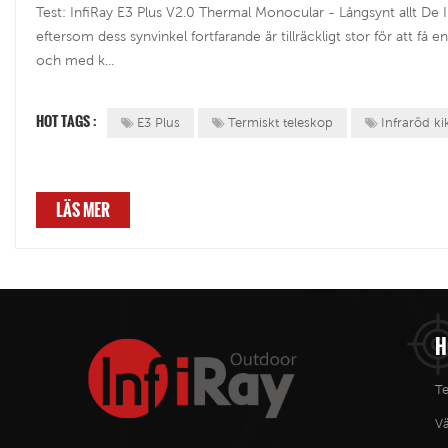
Test: InfiRay E3 Plus V2.0 Thermal Monocular - Långsynt allt De 
eftersom dess synvinkel fortfarande är tillräckligt stor för att få e
och med k...
HOT TAGS :
E3 Plus
Termiskt teleskop
Infraröd ki
LÄS MER
H
Te
V