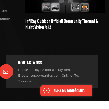
r
emang
Outdoor
InfiRay Outdoor Officiell Community-Thermal &
Night Vision Jakt
KONTAKTA OSS
E-post :
infirayoutdoor@infiray.com
E-post :
support@infiray.com(Only for Tech
Support)
LÄMNA DIN FÖRFRÅGNING