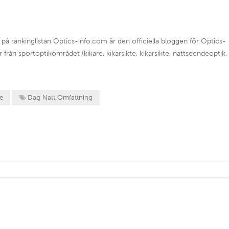
å rankinglistan Optics-info.com är den officiella bloggen för Optics-
ar från sportoptikområdet (kikare, kikarsikte, kikarsikte, nattseendeoptik,
te
Dag Natt Omfattning