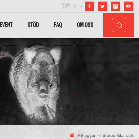
Sv
 EVENT
STÖD
FAQ
OM OSS
Bloggar
Infraröd Kikarsikte