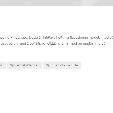
ging Riflescope. Detta är InfiRays helt nya flaggskeppsmodell, med 5
n visas på en rund 1,03” Micro-OLED-skärm, med en upplösning på
kt
Värmebildenhet
Infraröd kikarsikte