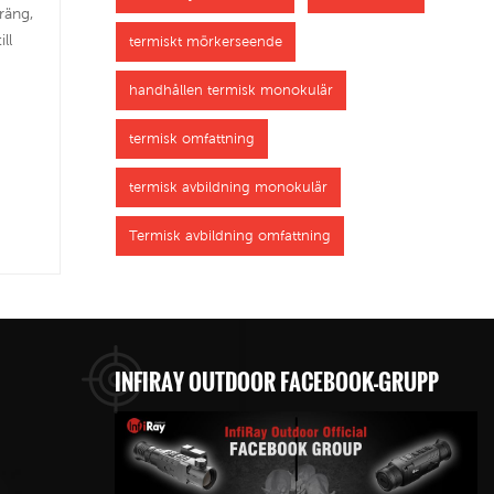
räng,
ll
termiskt mörkerseende
handhållen termisk monokulär
termisk omfattning
termisk avbildning monokulär
Termisk avbildning omfattning
INFIRAY OUTDOOR FACEBOOK-GRUPP