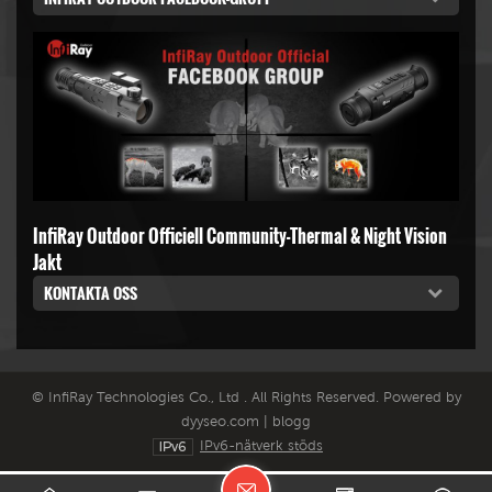
InfiRay Outdoor Officiell Community-Thermal & Night Vision
Jakt
KONTAKTA OSS
© InfiRay Technologies Co., Ltd . All Rights Reserved. Powered by
dyyseo.com
|
blogg
IPv6-nätverk stöds
L