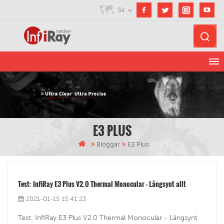
Sv
E3 PLUS
Bloggar
E3 Plus
Test: InfiRay E3 Plus V2.0 Thermal Monocular - Långsynt allt
2021-01-15 15:41:23
Test: InfiRay E3 Plus V2.0 Thermal Monocular - Långsynt