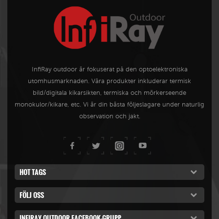
InfiRay outdoor är fokuserat på den optoelektroniska
utomhusmarknaden. Våra produkter inkluderar termisk
bild/digitala kikarsikten, termiska och mörkerseende
monokulor/kikare, etc. Vi är din bästa följeslagare under naturlig
observation och jakt.
HOT TAGS
FÖLJ OSS
INFIRAY OUTDOOR FACEBOOK-GRUPP