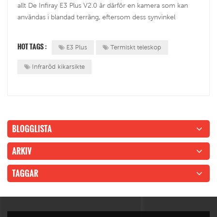
allt De Infiray E3 Plus V2.0 är därför en kamera som kan
användas i blandad terräng, eftersom dess synvinkel
fortfarande är tillräckligt stor för att få en heltäckande bild
av vad som händer i en täckt miljö, skog, buske eller till
HOT TAGS :
E3 Plus
Termiskt teleskop
och med k...
Infraröd kikarsikte
BLOGGLISTA
ARKIV
TAGGAR