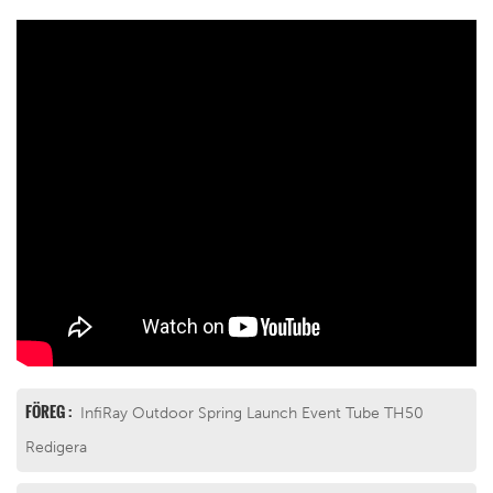
FÖREG :
InfiRay Outdoor Spring Launch Event Tube TH50
Redigera