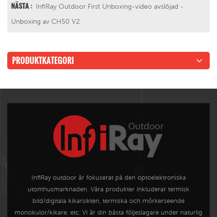
NÄSTA :
InfiRay Outdoor First Unboxing-video avslöjad -
Unboxing av CH50 V2
PRODUKTKATEGORI
InfiRay outdoor är fokuserat på den optoelektroniska
utomhusmarknaden. Våra produkter inkluderar termisk
bild/digitala kikarsikten, termiska och mörkerseende
monokulor/kikare, etc. Vi är din bästa följeslagare under naturlig