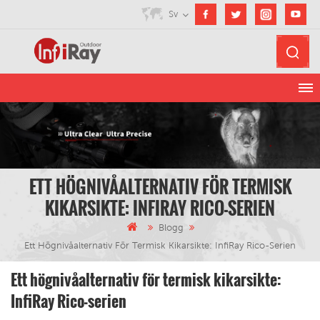
Sv
ETT HÖGNIVÅALTERNATIV FÖR TERMISK
KIKARSIKTE: INFIRAY RICO-SERIEN
Blogg
Ett Högnivåalternativ För Termisk Kikarsikte: InfiRay Rico-Serien
Ett högnivåalternativ för termisk kikarsikte:
InfiRay Rico-serien