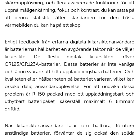
skärmupplösning, och flera avancerade funktioner för att
uppnå måligenkänning, fokus och kontrast, du kan satsa på
att denna statistik sätter standarden för den bästa
värmebilden du kan ha på ett skop.
Enligt feedback från erfarna digitala kikarsiktenanvändare
är batteriernas hållbarhet en avgörande faktor när de väljer
kikarsikte. De flesta digitala kikarsikten kräver
CR123/CR123A-batterier. Dessa batterier är inte vanliga
och ännu svårare att hitta uppladdningsbara batterier. Och
kvaliteten eller hållbarheten på batteriet varierar, vilket kan
orsaka dålig användarupplevelse. För att undvika dessa
problem är RH50 packad med ett uppladdningsbart och
utbytbart batteripaket, säkerställ maximalt 6 timmars
drifttid.
När kikarsiktenanvändare talar om hållbara, förutom
anständiga batterier, förväntar de sig också den solida