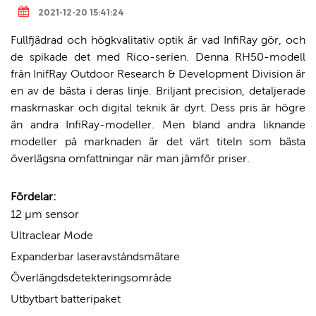
2021-12-20 15:41:24
Fullfjädrad och högkvalitativ optik är vad InfiRay gör, och
de spikade det med Rico-serien. Denna RH50-modell
från InifRay Outdoor Research & Development Division är
en av de bästa i deras linje. Briljant precision, detaljerade
maskmaskar och digital teknik är dyrt. Dess pris är högre
än andra InfiRay-modeller. Men bland andra liknande
modeller på marknaden är det värt titeln som bästa
överlägsna omfattningar när man jämför priser.
Fördelar:
12 µm sensor
Ultraclear Mode
Expanderbar laseravståndsmätare
Överlängdsdetekteringsområde
Utbytbart batteripaket