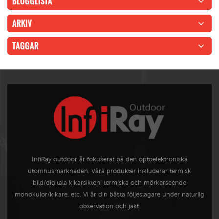
BLOGGLISTA
ARKIV
TAGGAR
InfiRay outdoor är fokuserat på den optoelektroniska
utomhusmarknaden. Våra produkter inkluderar termisk
bild/digitala kikarsikten, termiska och mörkerseende
monokulor/kikare, etc. Vi är din bästa följeslagare under naturlig
observation och jakt.