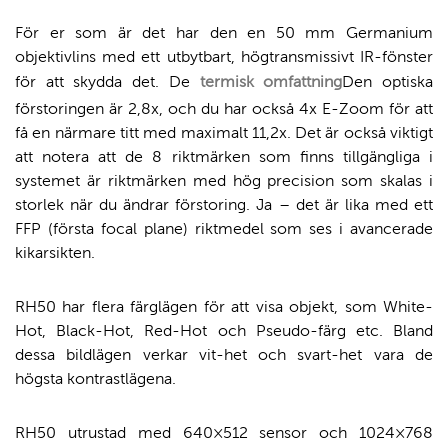
För er som är det har den en 50 mm Germanium
objektivlins med ett utbytbart, högtransmissivt IR-fönster
för att skydda det. De
termisk omfattning
Den optiska
förstoringen är 2,8x, och du har också 4x E-Zoom för att
få en närmare titt med maximalt 11,2x. Det är också viktigt
att notera att de 8 riktmärken som finns tillgängliga i
systemet är riktmärken med hög precision som skalas i
storlek när du ändrar förstoring. Ja – det är lika med ett
FFP (första focal plane) riktmedel som ses i avancerade
kikarsikten.
RH50 har flera färglägen för att visa objekt, som White-
Hot, Black-Hot, Red-Hot och Pseudo-färg etc. Bland
dessa bildlägen verkar vit-het och svart-het vara de
högsta kontrastlägena.
RH50 utrustad med 640×512 sensor och 1024×768