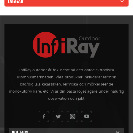
TAGGAR
InfiRay outdoor är fokuserat på den optoelektroniska
utomhusmarknaden. Våra produkter inkluderar termisk
bild/digitala kikarsikten, termiska och mörkerseende
monokulor/kikare, etc. Vi är din bästa följeslagare under naturlig
observation och jakt.
HOT TAGS