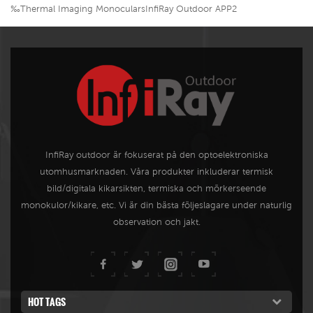
‰Thermal Imaging MonocularsInfiRay Outdoor APP2
InfiRay outdoor är fokuserat på den optoelektroniska
utomhusmarknaden. Våra produkter inkluderar termisk
bild/digitala kikarsikten, termiska och mörkerseende
monokulor/kikare, etc. Vi är din bästa följeslagare under naturlig
observation och jakt.
HOT TAGS