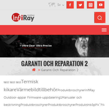
Sv
GARANTI OCH REPARATION 2
Garanti Och Reparation 2
Termisk
test test test
kikare
Värmebildtillbehör
ProduktbroschyrerInfiRay
Outdoor-appar Firmware-uppdatering1Manualer och
beskrivningProduktbroschyrerProduktbroschyrerProduktinköpï¼ˆï¼