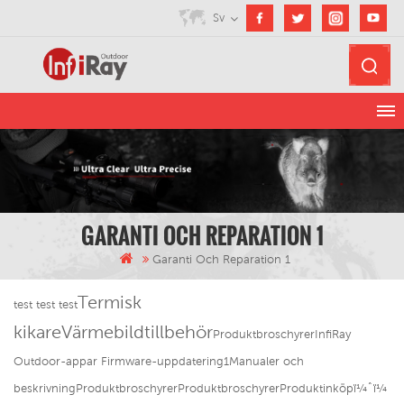
Sv
GARANTI OCH REPARATION 1
Garanti Och Reparation 1
Termisk
test test test
kikare
Värmebildtillbehör
ProduktbroschyrerInfiRay
Outdoor-appar Firmware-uppdatering1Manualer och
beskrivningProduktbroschyrerProduktbroschyrerProduktinköpï¼ˆï¼