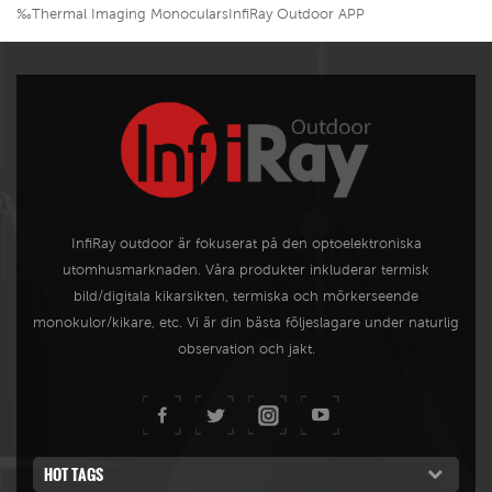
‰Thermal Imaging MonocularsInfiRay Outdoor APP
InfiRay outdoor är fokuserat på den optoelektroniska
utomhusmarknaden. Våra produkter inkluderar termisk
bild/digitala kikarsikten, termiska och mörkerseende
monokulor/kikare, etc. Vi är din bästa följeslagare under naturlig
observation och jakt.
HOT TAGS