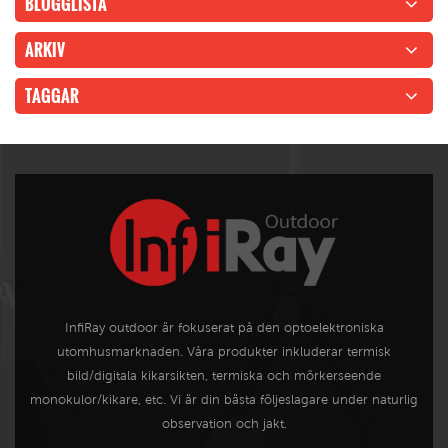
BLOGGLISTA
ARKIV
TAGGAR
InfiRay outdoor är fokuserat på den optoelektroniska
utomhusmarknaden. Våra produkter inkluderar termisk
bild/digitala kikarsikten, termiska och mörkerseende
monokulor/kikare, etc. Vi är din bästa följeslagare under naturlig
observation och jakt.