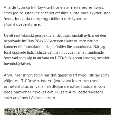
Alla de typiska InfiRay-funktionerna men med en twist,
som jag misstänker är tänkt att tilltala inte bara skyttar utan
även den vilda campingpubliken och typer av
utomhusäventyrare.
Ur ett rent tekniskt perspektiv är det inget särskilt nytt, med den
beprövade InfiRay 384x288-sensorn i kärnan, men när det
kommer till formfaktor är det definitivt lite annorlunda. När jag
först öppnade lådan kliade det lite i huvudet när jag funderade
över vad som såg ut att vara en LED-fackla som satte sig ovanför
huvudobjektivet.
Ännu mer innovation när det gäller kraft med InfiRay som
väljer ett 3100mAh-batteri (varav två levereras med
enheten) plus en valfri medföljande extern laddare, som
båda påminner mycket om Pulsars APS-batterisystem
som används i Axion-serien.