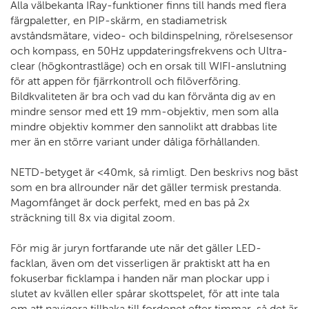
Alla välbekanta IRay-funktioner finns till hands med flera
färgpaletter, en PIP-skärm, en stadiametrisk
avståndsmätare, video- och bildinspelning, rörelsesensor
och kompass, en 50Hz uppdateringsfrekvens och Ultra-
clear (högkontrastläge) och en orsak till WIFI-anslutning
för att appen för fjärrkontroll och filöverföring.
Bildkvaliteten är bra och vad du kan förvänta dig av en
mindre sensor med ett 19 mm-objektiv, men som alla
mindre objektiv kommer den sannolikt att drabbas lite
mer än en större variant under dåliga förhållanden.
NETD-betyget är <40mk, så rimligt. Den beskrivs nog bäst
som en bra allrounder när det gäller termisk prestanda.
Magomfånget är dock perfekt, med en bas på 2x
sträckning till 8x via digital zoom.
För mig är juryn fortfarande ute när det gäller LED-
facklan, även om det visserligen är praktiskt att ha en
fokuserbar ficklampa i handen när man plockar upp i
slutet av kvällen eller spårar skottspelet, för att inte tala
om att navigera tillbaka till fordonet efter timmar, så det är