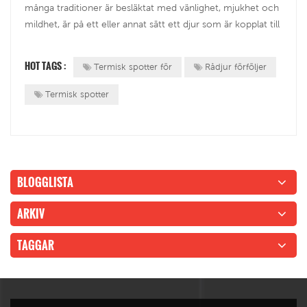
många traditioner är besläktat med vänlighet, mjukhet och
mildhet, är på ett eller annat sätt ett djur som är kopplat till
gudarna och det heliga. En av anledningarna till detta kan
vara dess fysiska egenskaper – dess blick, dess smidighet,
HOT TAGS :
Termisk spotter för
Rådjur förföljer
des...
Termisk spotter
BLOGGLISTA
ARKIV
TAGGAR