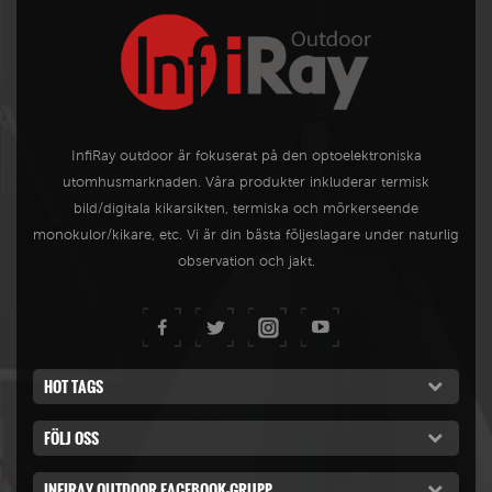
InfiRay outdoor är fokuserat på den optoelektroniska
utomhusmarknaden. Våra produkter inkluderar termisk
bild/digitala kikarsikten, termiska och mörkerseende
monokulor/kikare, etc. Vi är din bästa följeslagare under naturlig
observation och jakt.
HOT TAGS
FÖLJ OSS
INFIRAY OUTDOOR FACEBOOK-GRUPP