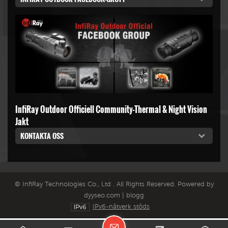
InfiRay Outdoor Officiell Community-Thermal & Night Vision
Jakt
KONTAKTA OSS
© InfiRay Technologies Co., Ltd . All Rights Reserved. Powered by
dyyseo.com
|
blogg
IPv6-nätverk stöds
L