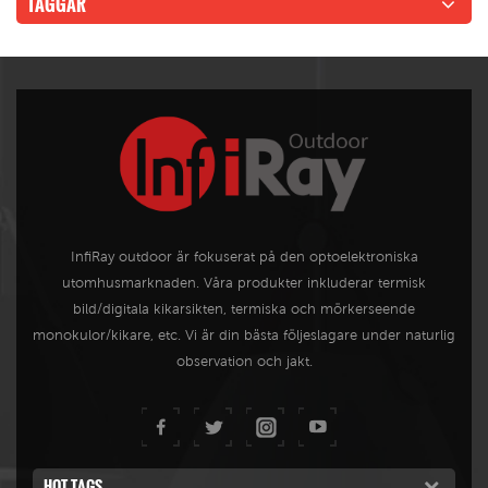
TAGGAR
InfiRay outdoor är fokuserat på den optoelektroniska
utomhusmarknaden. Våra produkter inkluderar termisk
bild/digitala kikarsikten, termiska och mörkerseende
monokulor/kikare, etc. Vi är din bästa följeslagare under naturlig
observation och jakt.
HOT TAGS