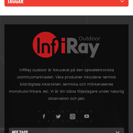
TAGGAR
InfiRay outdoor är fokuserat på den optoelektroniska
utomhusmarknaden. Våra produkter inkluderar termisk
bild/digitala kikarsikten, termiska och mörkerseende
monokulor/kikare, etc. Vi är din bästa följeslagare under naturlig
observation och jakt.
HOT TAGS