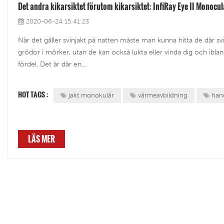
Det andra kikarsiktet förutom kikarsiktet: InfiRay Eye II Monocul
2020-06-24 15:41:23
När det gäller svinjakt på natten måste man kunna hitta de där svi
grödor i mörker, utan de kan också lukta eller vinda dig och ibl
fördel. Det är där en...
HOT TAGS :
jakt monokulär
värmeavbildning
han
LÄS MER