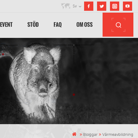
Sv
 EVENT
STÖD
FAQ
OM OSS
Bloggar
Värmeavbildning