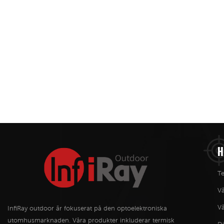
H
Te
V
Vä
InfiRay outdoor är fokuserat på den optoelektroniska
utomhusmarknaden. Våra produkter inkluderar termisk