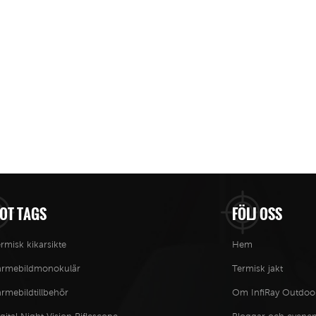
OT TAGS
FÖLJ OSS
rmisk kikarsikte
Hem
ärmebildmonokulär
Termisk jakt
rmebildtillbehör
Om InfiRay Outdoo