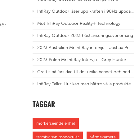
InfiRay Outdoor låser upp kraften i 90Hz uppdateringsfrekvens
Möt InfiRay Outdoor Reality+ Technology
stör
InfiRay Outdoor 2023 höstlanseringsevenemang
2023 Australien Mr.InfiRay intervju - Joshua Priebbenow
2023 Polen Mr.InfiRay Intervju - Grey Hunter
Grattis på fars dag·till det unika bandet och hedrade traditioner
InfiRay Talks: Hur kan man bättre välja produkter med olika upplösningar för termiska sensorer?
TAGGAR
mörkerseende enhet
termisk syn monokulär
värmekamera