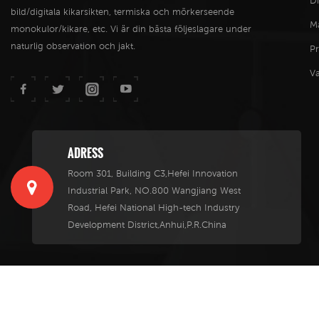
Di
bild/digitala kikarsikten, termiska och mörkerseende
M
monokulor/kikare, etc. Vi är din bästa följeslagare under
naturlig observation och jakt.
P
V
ADRESS
Room 301, Building C3,Hefei Innovation
Industrial Park, NO.800 Wangjiang West
Road, Hefei National High-tech Industry
Development District,Anhui,P.R.China
© Infi