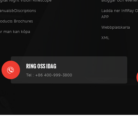
gital Night Vision Riflescope
Bloggar och even
anuals&Discriptions
Ladda ner InfiRay 
APP
roducts Brochures
Webbplatskarta
ar man kan köpa
XML
RING OSS IDAG
Tel :
+86 400-999-3800
Ray Technologies Co., Ltd . All Rights Reserved. Powered by
dyyseo.com
|
IPv6-nätverk stöds