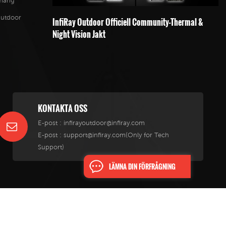
emang
Outdoor
InfiRay Outdoor Officiell Community-Thermal &
Night Vision Jakt
KONTAKTA OSS
E-post :
infirayoutdoor@infiray.com
E-post :
support@infiray.com(Only for Tech
Support)
LÄMNA DIN FÖRFRÅGNING
blogg