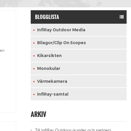
BLOGGLISTA
InfiRay Outdoor Media
Bilagor/Clip On Scopes
ren
Kikarsikten
Monokular
Värmekamera
InfiRay-samtal
ARKIV
Till InfiRay Outdoor-kunder och partners