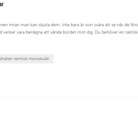
ar
nen innan man kan skjuta dem. Inte bara är svin svåra att se när de för
and verkar vara benägna att vända bordet mot dig. Du behöver en taktisk
dhållen termisk monokulär