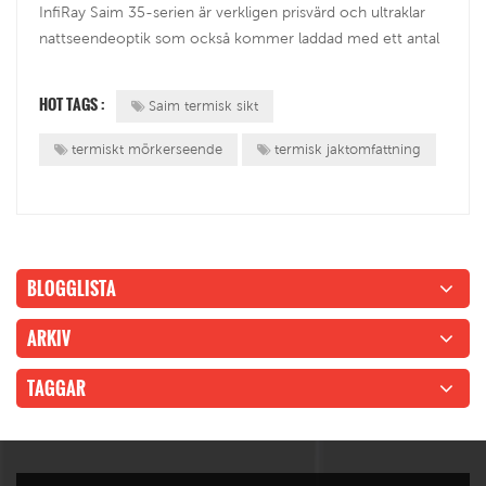
InfiRay Saim 35-serien är verkligen prisvärd och ultraklar
nattseendeoptik som också kommer laddad med ett antal
andra utmärkta funktioner. I denna moderna Call of Duty-
värld befinner vi oss ofta på att vi går bort från
HOT TAGS :
Saim termisk sikt
handkontrollen och in i...
termiskt mörkerseende
termisk jaktomfattning
BLOGGLISTA
ARKIV
TAGGAR