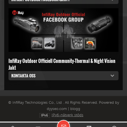
InfiRay Outdoor Officiell Community-Thermal & Night Vision
Jakt
KONTAKTA OSS
© InfiRay Technologies Co., Ltd . All Rights Reserved. Powered by
dyyseo.com
|
blogg
IPv6-nätverk stöds
L