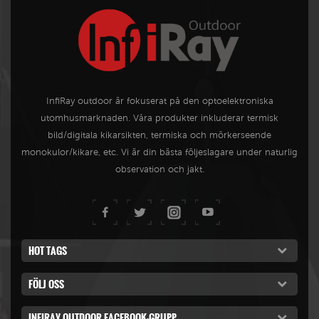
InfiRay outdoor är fokuserat på den optoelektroniska
utomhusmarknaden. Våra produkter inkluderar termisk
bild/digitala kikarsikten, termiska och mörkerseende
monokulor/kikare, etc. Vi är din bästa följeslagare under naturlig
observation och jakt.
HOT TAGS
FÖLJ OSS
INFIRAY OUTDOOR FACEBOOK-GRUPP