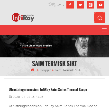
Sv
SAIM TERMISK SIKT
Bloggar
Saim Termisk Sikt
Utrustningsrecension: InfiRay Saim Series Thermal Scope
2020-04-28 15:41:23
Utrustningsrecension: InfiRay Saim Series Thermal Scope