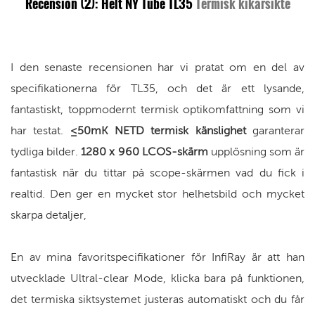
Recension (2): Helt NY Tube TL35
Termisk kikarsikte
I den senaste recensionen har vi pratat om en del av
specifikationerna för TL35, och det är ett lysande,
fantastiskt, toppmodernt termisk optikomfattning som vi
har testat.
≤50mK NETD termisk känslighet
garanterar
tydliga bilder.
1280 x 960 LCOS-skärm
upplösning som är
fantastisk när du tittar på scope-skärmen vad du fick i
realtid. Den ger en mycket stor helhetsbild och mycket
skarpa detaljer,
En av mina favoritspecifikationer för InfiRay är att han
utvecklade Ultral-clear Mode, klicka bara på funktionen,
det termiska siktsystemet justeras automatiskt och du får