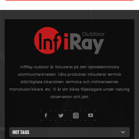
InfiRay outdoor är fokuserat på den optoelektroniska
utomhusmarknaden. Våra produkter inkluderar termisk
bild/digitala kikarsikten, termiska och mörkerseende
monokulor/kikare, etc. Vi är din bästa följeslagare under naturlig
observation och jakt.
HOT TAGS