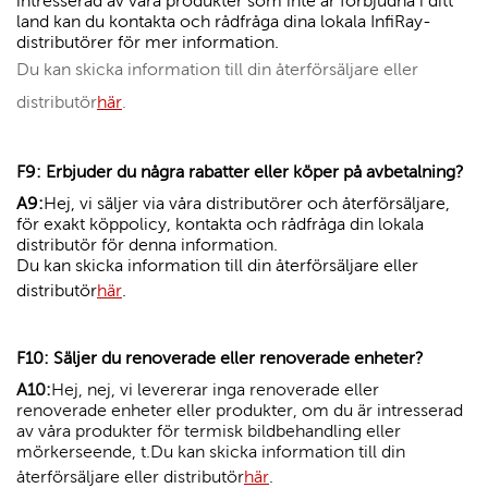
intresserad av våra produkter som inte är förbjudna i ditt
land kan du kontakta och rådfråga dina lokala InfiRay-
distributörer för mer information.
Du kan skicka information till din återförsäljare eller
distributör
här
.
F9: Erbjuder du några rabatter eller köper på avbetalning?
A9:
Hej, vi säljer via våra distributörer och återförsäljare,
för exakt köppolicy, kontakta och rådfråga din lokala
distributör för denna information.
Du kan skicka information till din återförsäljare eller
distributör
här
.
F10: Säljer du renoverade eller renoverade enheter?
A10:
Hej, nej, vi levererar inga renoverade eller
renoverade enheter eller produkter, om du är intresserad
av våra produkter för termisk bildbehandling eller
mörkerseende, t.
Du kan skicka information till din
återförsäljare eller distributör
här
.