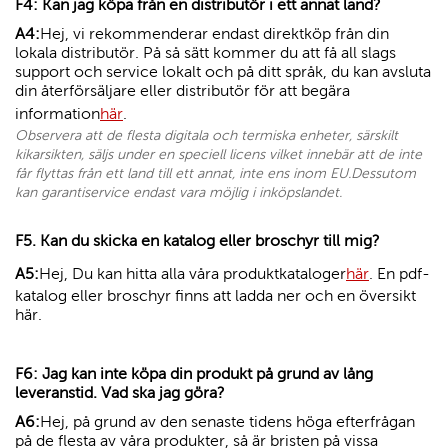
F4: Kan jag köpa från en distributör i ett annat land?
A4:
Hej, vi rekommenderar endast direktköp från din
lokala distributör. På så sätt kommer du att få all slags
support och service lokalt och på ditt språk, du kan avsluta
din återförsäljare eller distributör för att begära
information
här
.
Observera att de flesta digitala och termiska enheter, särskilt
kikarsikten, säljs under en speciell licens vilket innebär att de inte
får flyttas från ett land till ett annat, inte ens inom EU.
Dessutom
kan garantiservice endast vara möjlig i inköpslandet.
F5. Kan du skicka en katalog eller broschyr till mig?
A5:
Hej, Du kan hitta alla våra produktkataloger
här
. En pdf-
katalog eller broschyr finns att ladda ner och en översikt
här.
F6: Jag kan inte köpa din produkt på grund av lång
leveranstid. Vad ska jag göra?
A6:
Hej, på grund av den senaste tidens höga efterfrågan
på de flesta av våra produkter, så är bristen på vissa