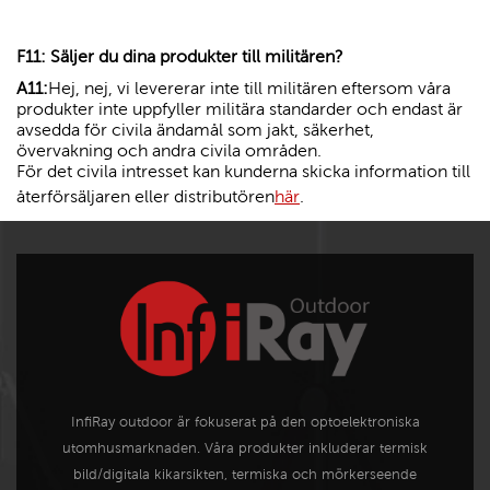
F11: Säljer du dina produkter till militären?
A11:
Hej, nej, vi levererar inte till militären eftersom våra
produkter inte uppfyller militära standarder och endast är
avsedda för civila ändamål som jakt, säkerhet,
övervakning och andra civila områden.
För det civila intresset kan kunderna skicka information till
återförsäljaren eller distributören
här
.
InfiRay outdoor är fokuserat på den optoelektroniska
utomhusmarknaden. Våra produkter inkluderar termisk
bild/digitala kikarsikten, termiska och mörkerseende