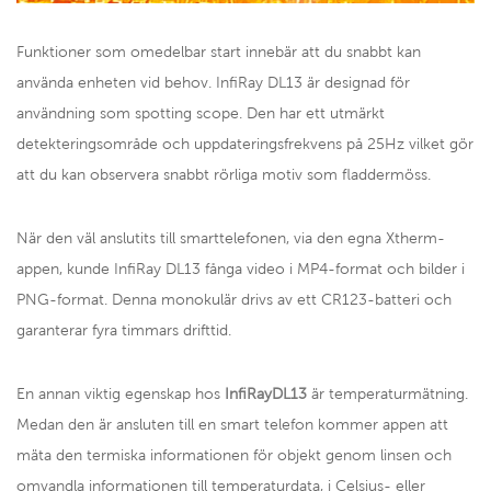
Funktioner som omedelbar start innebär att du snabbt kan
använda enheten vid behov. InfiRay DL13 är designad för
användning som spotting scope. Den har ett utmärkt
detekteringsområde och uppdateringsfrekvens på 25Hz vilket gör
att du kan observera snabbt rörliga motiv som fladdermöss.
När den väl anslutits till smarttelefonen, via den egna Xtherm-
appen, kunde InfiRay DL13 fånga video i MP4-format och bilder i
PNG-format. Denna monokulär drivs av ett CR123-batteri och
garanterar fyra timmars drifttid.
En annan viktig egenskap hos
InfiRayDL13
är temperaturmätning.
Medan den är ansluten till en smart telefon kommer appen att
mäta den termiska informationen för objekt genom linsen och
omvandla informationen till temperaturdata, i Celsius- eller