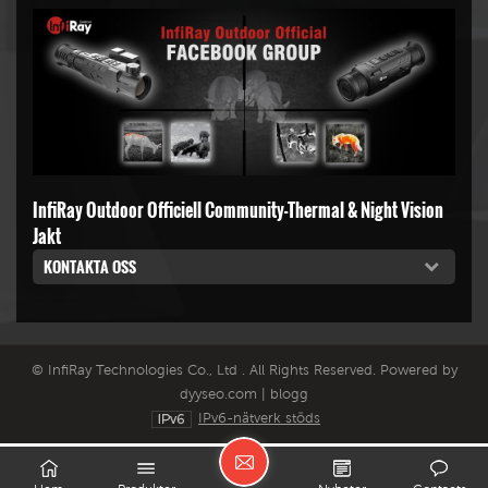
InfiRay Outdoor Officiell Community-Thermal & Night Vision
Jakt
KONTAKTA OSS
© InfiRay Technologies Co., Ltd . All Rights Reserved. Powered by
dyyseo.com
|
blogg
IPv6-nätverk stöds
L