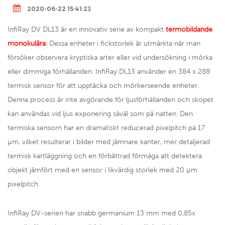
2020-06-22 15:41:23
InfiRay DV DL13 är en innovativ serie av kompakt
termobildande
monokulära
. Dessa enheter i fickstorlek är utmärkta när man
försöker observera kryptiska arter eller vid undersökning i mörka
eller dimmiga förhållanden. InfiRay DL13 använder en 384 x 288
termisk sensor för att upptäcka och mörkerseende enheter.
Denna process är inte avgörande för ljusförhållanden och skopet
kan användas vid ljus exponering såväl som på natten. Den
termiska sensorn har en dramatiskt reducerad pixelpitch på 17
µm, vilket resulterar i bilder med jämnare kanter, mer detaljerad
termisk kartläggning och en förbättrad förmåga att detektera
objekt jämfört med en sensor i likvärdig storlek med 20 µm
pixelpitch.
InfiRay DV-serien har snabb germanium 13 mm med 0,85x