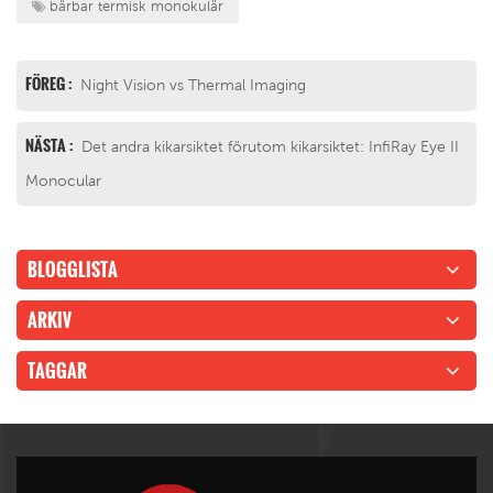
bärbar termisk monokulär
FÖREG :
Night Vision vs Thermal Imaging
NÄSTA :
Det andra kikarsiktet förutom kikarsiktet: InfiRay Eye II
Monocular
BLOGGLISTA
ARKIV
TAGGAR