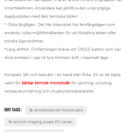
smarttelefonen. Användare kan jämföra den ursprungliga
dagsljusbilden med den termiska bilden.
* Olika färglägen: Det här kikarsiktet har femfärgslägen som
används i olika miljöförhållanden för att förbättra bilden eller
minska ögontrötthet.
*Lång drifttid: Omfattningen kräver ett CR123-batteri som kan
driva enheten i upp till fyra timmars drift i maximalt läge.
Kompakt, lätt och bekväm i en hand eller ficka. Ett av de bästa
valen för
bärbar termisk monokulär
för spotting, scouting,
temperaturmätning och situationsmedvetenhet.
HOT TAGS :
termobildande monokulära
termisk imaging scope DV-serien