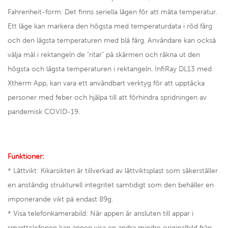
Fahrenheit-form. Det finns seriella lägen för att mäta temperatur.
Ett läge kan markera den högsta med temperaturdata i röd färg
och den lägsta temperaturen med blå färg. Användare kan också
välja mål i rektangeln de "ritar" på skärmen och räkna ut den
högsta och lägsta temperaturen i rektangeln. InfiRay DL13 med
Xtherm App, kan vara ett användbart verktyg för att upptäcka
personer med feber och hjälpa till att förhindra spridningen av
pandemisk COVID-19.
Funktioner:
* Lättvikt: Kikarsikten är tillverkad av lättviktsplast som säkerställer
en anständig strukturell integritet samtidigt som den behåller en
imponerande vikt på endast 89g.
* Visa telefonkamerabild: När appen är ansluten till appar i
smarttelefonen kan appen visa en andra mindre originalbild från