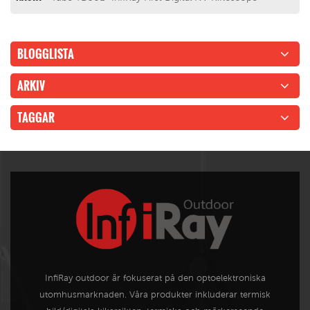
BLOGGLISTA
ARKIV
TAGGAR
InfiRay outdoor är fokuserat på den optoelektroniska
utomhusmarknaden. Våra produkter inkluderar termisk