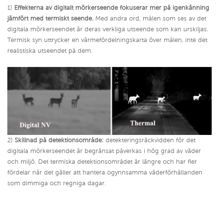
1)
Effekterna av digitalt mörkerseende fokuserar mer på igenkänning
jämfört med termiskt seende.
Med andra ord, målen som ses av det
digitala mörkerseendet är deras verkliga utseende som kan urskiljas.
Termisk syn uttrycker en värmefördelningskarta över målen, inte det
realistiska utseendet på dem.
2)
Skillnad på detektionsområde:
detekteringsräckvidden för det
digitala mörkerseendet är begränsat påverkas i hög grad av väder
och miljö. Det termiska detektionsområdet är längre och har fler
fördelar när det gäller att hantera ogynnsamma väderförhållanden
som dimmiga och regniga dagar.