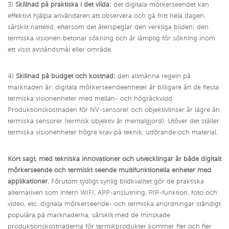
3)
Skillnad på praktiska i det vilda:
det digitala mörkerseendet kan
effektivt hjälpa användaren att observera och gå fritt hela dagen,
särskilt nattetid, eftersom det återspeglar den verkliga bilden; den
termiska visionen betonar sökning och är lämplig för sökning inom
ett visst avståndsmål eller område.
4)
Skillnad på budget och kostnad:
den allmänna regeln på
marknaden är: digitala mörkerseendeenheter är billigare än de flesta
termiska visionenheter med mellan- och högräckvidd.
Produktionskostnaden för NV-sensorer och objektivlinser är lägre än
termiska sensorer (termisk objektiv är mentalgjord). Utöver det ställer
termiska visionenheter högre krav på teknik, utförande och material.
Kort sagt, med tekniska innovationer och utvecklingar är både digitalt
mörkerseende och termiskt seende multifunktionella enheter med
applikationer.
Förutom tydligt synlig bildkvalitet gör de praktiska
alternativen som intern WIFI, APP-anslutning, PIP-funktion, foto och
video, etc. digitala mörkerseende- och termiska anordningar ständigt
populära på marknaderna, särskilt med de minskade
produktionskostnaderna för termikprodukter kommer fler och fler