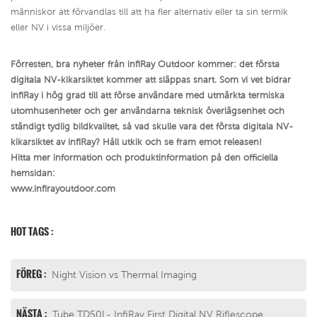
människor att förvandlas till att ha fler alternativ eller ta sin termik
eller NV i vissa miljöer.
Förresten, bra nyheter från infiRay Outdoor kommer: det första
digitala NV-kikarsiktet kommer att släppas snart. Som vi vet bidrar
infiRay i hög grad till att förse användare med utmärkta termiska
utomhusenheter och ger användarna teknisk överlägsenhet och
ständigt tydlig bildkvalitet, så vad skulle vara det första digitala NV-
kikarsiktet av infiRay? Håll utkik och se fram emot releasen!
Hitta mer information och produktinformation på den officiella
hemsidan:
www.infirayoutdoor.com
HOT TAGS :
FÖREG :
Night Vision vs Thermal Imaging
NÄSTA :
Tube TD50L- InfiRay First Digital NV Riflescope