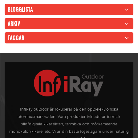
BLOGGLISTA
ARKIV
TAGGAR
InfiRay outdoor är fokuserat på den optoelektroniska
utomhusmarknaden. Våra produkter inkluderar termisk
bild/digitala kikarsikten, termiska och mörkerseende
monokulor/kikare, etc. Vi är din bästa följeslagare under naturlig