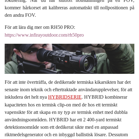
fokusering. När du har slutfört nollställningen på en FOV,
kommer hårkorset att kalibreras automatiskt till nollpositionen på
den andra FOV.
För att lära dig mer om RH50 PRO:
https://www.infirayoutdoor.com/rh50pro
För att inte överträffa, de dedikerade termiska kikarsikten har det
senaste inom teknik och eftertraktade användarupplevelser, för att
inkludera det helt nya
HYBRIDSERIE
. HYBRID kombinerar
kapaciteten hos en termisk clip-on med de hos ett termiskt
vapensikte för att skapa en ny typ av termisk enhet med dubbla
användningsområden. HYBRID har ett 2 400-yard termiskt
detektionsområde som ett dedikerat sikte med en anpassad
riktmedelsgenerator och en inbyggd ballistisk lösare. Dessutom