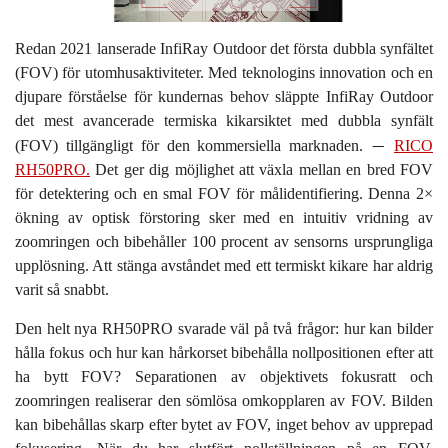
Redan 2021 lanserade InfiRay Outdoor det första dubbla synfältet
(FOV) för utomhusaktiviteter. Med teknologins innovation och en
djupare förståelse för kundernas behov släppte InfiRay Outdoor
det mest avancerade termiska kikarsiktet med dubbla synfält
—
(FOV) tillgängligt för den kommersiella marknaden.
RICO
RH50PRO.
Det ger dig möjlighet att växla mellan en bred FOV
för detektering och en smal FOV för målidentifiering. Denna 2×
ökning av optisk förstoring sker med en intuitiv vridning av
zoomringen och bibehåller 100 procent av sensorns ursprungliga
upplösning. Att stänga avståndet med ett termiskt kikare har aldrig
varit så snabbt.
Den helt nya RH50PRO svarade väl på två frågor: hur kan bilder
hålla fokus och hur kan hårkorset bibehålla nollpositionen efter att
ha bytt FOV? Separationen av objektivets fokusratt och
zoomringen realiserar den sömlösa omkopplaren av FOV. Bilden
kan bibehållas skarp efter bytet av FOV, inget behov av upprepad