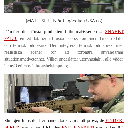
(MATE-SERIEN är tillgänglig i USA nu)
Därefter den första produkten i thermal+-serien --
SNABBT
FAL19
, en red-dot/thermal fusion scope, kombinerad med red dot
och termisk bildteknik. Den integrerar termisk bild direkt med
realistiska scener för att förbättra användarnas
situationsmedvetenhet. Vilket underlättar utomhusjakt i alla väder,
hemsäkerhet och brottsbekämpning.
Slutligen finns det fler handdatorer värda att prova, de
FINDER-
SERIEN
med intern LRF, den
EYE III-SERIEN
som täcker 384