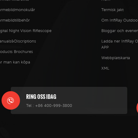
ärmebildmonokulär
Termisk jakt
rmebildtillbehör
Om InfiRay Outdoo
gital Night Vision Riflescope
Bloggar och even
anuals&Discriptions
Ladda ner InfiRay 
APP
roducts Brochures
Webbplatskarta
ar man kan köpa
XML
RING OSS IDAG
Tel :
+86 400-999-3800