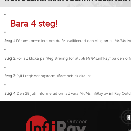
Bara 4 steg!
Steg 1
:För att kontrollera om du är kvalificerad och villig att bli Mr/Ms.In
Steg 2
:För att klicka på "Registrering för att bli Mr/Ms.infiRay" på den off
Steg 3
:Fyll i registreringsformuläret och skicka in;
Steg 4
:Den 28 juli, informerad om att vara Mr/Ms.infiRay av infiRay Outd
H
Te