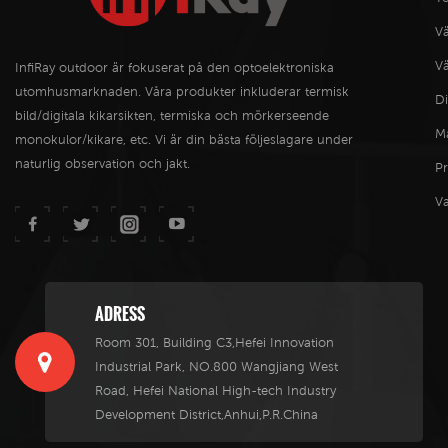
V
Vä
InfiRay outdoor är fokuserat på den optoelektroniska
utomhusmarknaden. Våra produkter inkluderar termisk
Di
bild/digitala kikarsikten, termiska och mörkerseende
M
monokulor/kikare, etc. Vi är din bästa följeslagare under
naturlig observation och jakt.
P
V
ADRESS
Room 301, Building C3,Hefei Innovation
Industrial Park, NO.800 Wangjiang West
Road, Hefei National High-tech Industry
Development District,Anhui,P.R.China