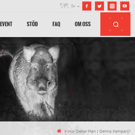
Sv
 EVENT
STÖD
FAQ
OM OSS
Hur Deltar Man I Denna Kampanj?