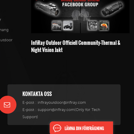
r
emang
Outdoor
InfiRay Outdoor Officiell Community-Thermal &
Night Vision Jakt
KONTAKTA OSS
E-post :
infirayoutdoor@infiray.com
E-post :
support@infiray.com(Only for Tech
Support)
LÄMNA DIN FÖRFRÅGNING