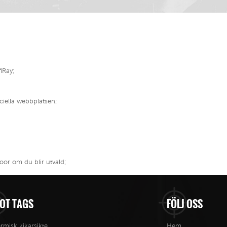
fiRay;
iciella webbplatsen;
oor om du blir utvald;
OT TAGS
FÖLJ OSS
rmisk kikarsikte
Hem