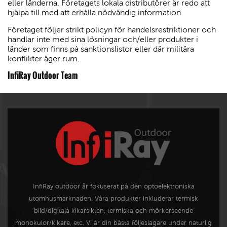
eller länderna. Företagets lokala distributörer är redo att
hjälpa till med att erhålla nödvändig information.
Företaget följer strikt policyn för handelsrestriktioner och
handlar inte med sina lösningar och/eller produkter i
länder som finns på sanktionslistor eller där militära
konflikter äger rum.
InfiRay Outdoor Team
InfiRay outdoor är fokuserat på den optoelektroniska
utomhusmarknaden. Våra produkter inkluderar termisk
bild/digitala kikarsikten, termiska och mörkerseende
monokulor/kikare, etc. Vi är din bästa följeslagare under naturlig