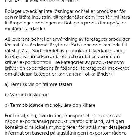
ENDAST är avsedda för civilt bruk.
Bolaget utvecklar inte lösningar och/eller produkter för
den militära industrin, tillhandahåller dem inte för militära
tillämpningar och ingen av Bolagets produkter uppfyller
militära standarder.
All leverans och/eller användning av företagets produkter
för militära ändamål är ytterst förbjudna och kan leda till
rättsligt åtal. Sortimentet av produkter tillverkade under
InfiRays varumärken är brett och omfattar varor som
kräver exportkontroll. De kategorier av produkter som
kräver en exportlicens är följande (företaget är medvetet
om att dessa kategorier kan variera i olika länder):
a) Termisk vision främre fästen
b) Värmebildskopor
c) Termobildande monokulära och kikare
För försäljning, överföring, transport eller leverans av
någon exportkänslig produkt utanför ditt land, vänligen
kontakta dina lokala myndigheter för att få mer detaljerad
information baserad på lagstiftningen i exportområdena