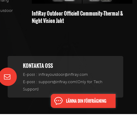
emang
Outdoor
InfiRay Outdoor Officiell Community-Thermal &
Night Vision Jakt
KONTAKTA OSS
E-post :
infirayoutdoor@infiray.com
E-post :
support@infiray.com(Only for Tech
Support)
LÄMNA DIN FÖRFRÅGNING
blogg