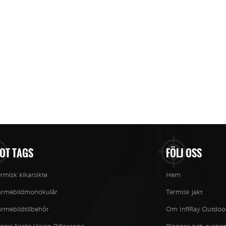
OT TAGS
FÖLJ OSS
rmisk kikarsikte
Hem
ärmebildmonokulär
Termisk jakt
rmebildtillbehör
Om InfiRay Outdoo