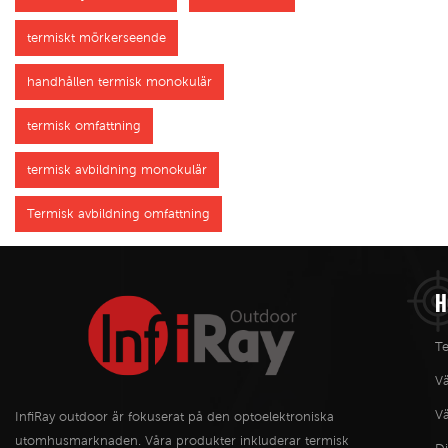
termiskt mörkerseende
handhållen termisk monokulär
termisk omfattning
termisk avbildning monokulär
Termisk avbildning omfattning
H
Te
V
Vä
InfiRay outdoor är fokuserat på den optoelektroniska
utomhusmarknaden. Våra produkter inkluderar termisk