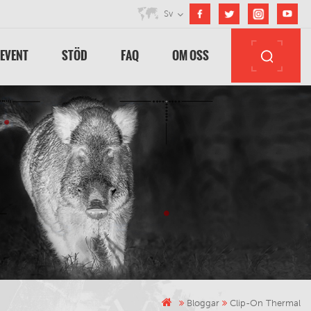
Sv
 EVENT
STÖD
FAQ
OM OSS
Bloggar
Clip-On Thermal