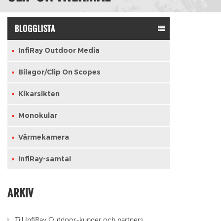
BLOGGLISTA
InfiRay Outdoor Media
Bilagor/Clip On Scopes
Kikarsikten
Monokular
Värmekamera
InfiRay-samtal
ARKIV
Till InfiRay Outdoor-kunder och partners