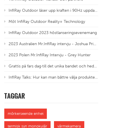
InfiRay Outdoor låser upp kraften i 90Hz uppdateringsfrekvens
Möt InfiRay Outdoor Reality+ Technology
InfiRay Outdoor 2023 höstlanseringsevenemang
2023 Australien Mr.InfiRay intervju - Joshua Priebbenow
2023 Polen Mr.InfiRay Intervju - Grey Hunter
Grattis på fars dag·till det unika bandet och hedrade traditioner
InfiRay Talks: Hur kan man bättre välja produkter med olika upplösningar för termiska sensorer?
TAGGAR
mörkerseende enhet
termisk syn monokulär
värmekamera