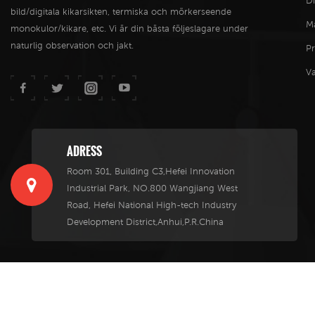
Di
bild/digitala kikarsikten, termiska och mörkerseende
M
monokulor/kikare, etc. Vi är din bästa följeslagare under
naturlig observation och jakt.
P
V
ADRESS
Room 301, Building C3,Hefei Innovation
Industrial Park, NO.800 Wangjiang West
Road, Hefei National High-tech Industry
Development District,Anhui,P.R.China
© Infi