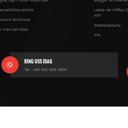
gital Night Vision Riflescope
Bloggar och even
anuals&Discriptions
Ladda ner InfiRay 
APP
roducts Brochures
Webbplatskarta
ar man kan köpa
XML
RING OSS IDAG
Tel :
+86 400-999-3800
Ray Technologies Co., Ltd . All Rights Reserved. Powered by
dyyseo.com
|
IPv6-nätverk stöds