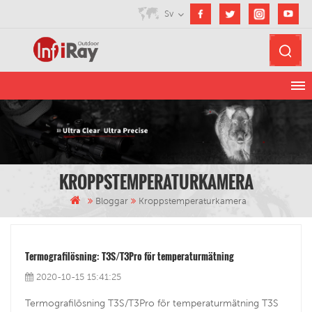
Sv
KROPPSTEMPERATURKAMERA
Bloggar
Kroppstemperaturkamera
Termografilösning: T3S/T3Pro för temperaturmätning
2020-10-15 15:41:25
Termografilösning T3S/T3Pro för temperaturmätning T3S