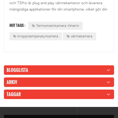
och T3Pro är plug and play värmekameror och leverera
mångsidiga applikationer för din smartphone, vilket gör din
telefon omedelbart kraftfull kamera som gör att du kan se
den osynliga världen. De mångsidiga funktionella
HOT TAGS :
Termometrikamera Xtherm
funktionerna ger dig tekn...
Kroppstemperaturkamera
värmekamera
BLOGGLISTA
ARKIV
TAGGAR