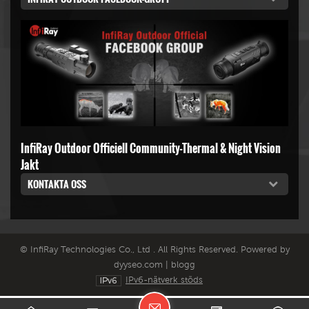
InfiRay Outdoor Officiell Community-Thermal & Night Vision
Jakt
KONTAKTA OSS
© InfiRay Technologies Co., Ltd . All Rights Reserved. Powered by
dyyseo.com
|
blogg
IPv6-nätverk stöds
L